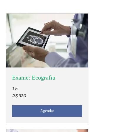
Exame: Ecografia
1 h
320
R$ 320
Reais
brasileiros
Agendar