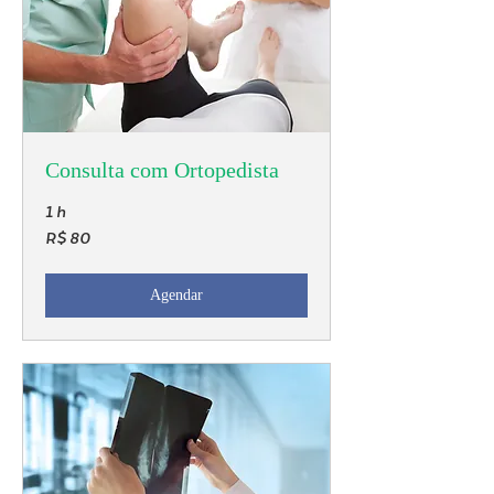
Consulta com Ortopedista
1 h
80
R$ 80
Reais
brasileiros
Agendar