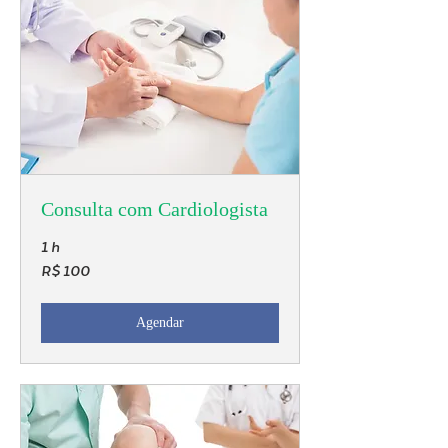
Consulta com Cardiologista
1 h
100
R$ 100
Reais
brasileiros
Agendar