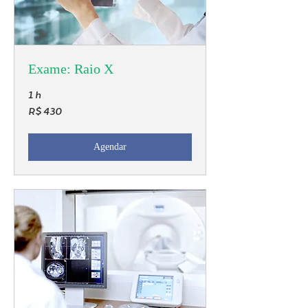
Exame: Raio X
1 h
430
R$ 430
Reais
brasileiros
Agendar