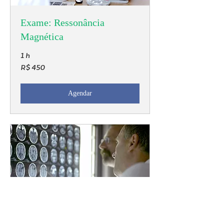
Exame: Ressonância
Magnética
1 h
450
R$ 450
Reais
brasileiros
Agendar