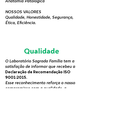
Anatomia Patológica
NOSSOS VALORES
Qualidade, Honestidade, Segurança,
Ética, Eficiência.
Qualidade
O Laboratório Sagrada Família tem a
satisfação de informar que recebeu a
Declaração de Recomendação ISO
9001:2015
.
Esse reconhecimento reforça o nosso
compromisso com a qualidade, a
organização dos processos e a
melhoria contínua dos serviços,
sempre com foco na segurança,
confiança e satisfação dos nossos
clientes.